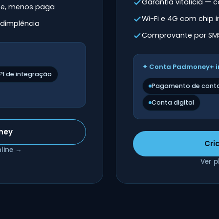
Garantia vitalícia —
ite, menos paga
Wi-Fi e 4G com chip 
adimplência
Comprovante por SM
✦ Conta Padmoney+ i
PI de integração
Pagamento de cont
Conta digital
ney
Cri
nline →
Ver 