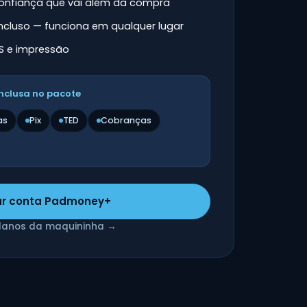
 confiança que vai além da compra
incluso — funciona em qualquer lugar
S e impressão
nclusa no pacote
as
Pix
TED
Cobranças
ar conta Padmoney+
planos da maquininha →