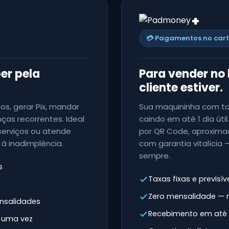
+
💳 Pagamentos no cart
er pela
Para vender no 
cliente estiver.
os, gerar Pix, mandar
Sua maquininha com tax
as recorrentes. Ideal
caindo em até 1 dia útil
serviços ou atende
por QR Code, aproxima
 à inadimplência.
com garantia vitalícia
sempre.
s
Taxas fixas e previsív
Zero mensalidade — m
nsalidades
Recebimento em até 1 
e uma vez