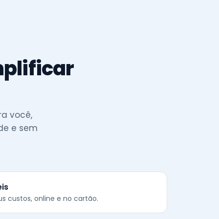
plificar
ra você,
ade e sem
eis
us custos, online e no cartão.