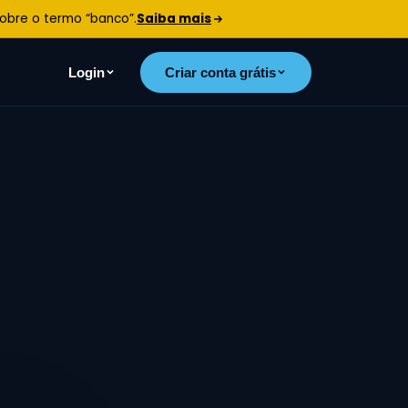
bre o termo “banco”.
Saiba mais
Login
Criar conta grátis