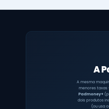
A P
A mesma maquin
menores taxas 
Padmoney+
(p
dois produtos i
(ou usa o