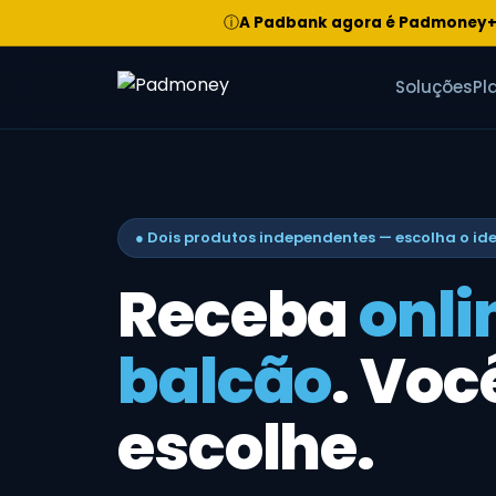
ⓘ
A Padbank agora é Padmoney+
Soluções
Pl
● Dois produtos independentes — escolha o id
Receba
onli
balcão
. Voc
escolhe.