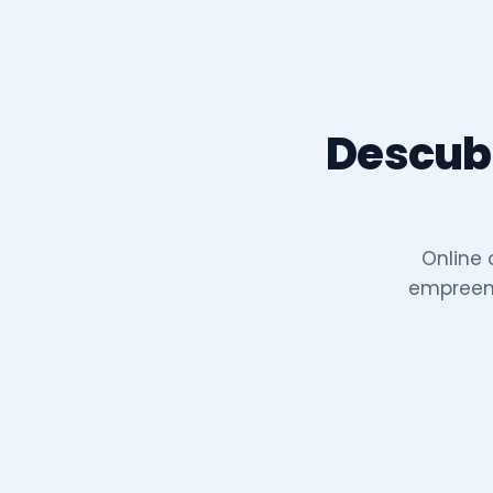
Descubr
Online 
empreend