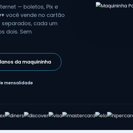
ernet — boletos, Pix e
y+
você vende no cartão
s separados, cada um
os dois. Sem
planos da maquininha
de mensalidade