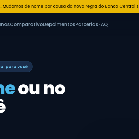
.
Mudamos de nome por causa da nova regra do Banco Central so
anos
Comparativo
Depoimentos
Parcerias
FAQ
eal para você
ne
ou no
ê