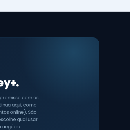
ey+.
promisso com as
inua aqui, como
os online). São
scolhe qual usar
u negócio.