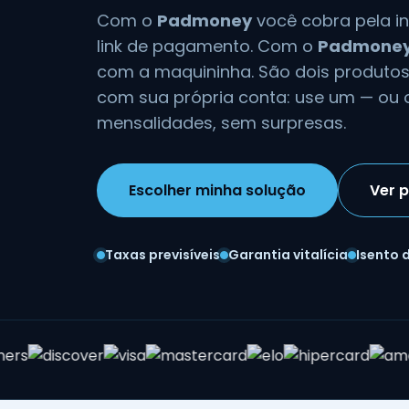
Com o
Padmoney
você cobra pela int
link de pagamento. Com o
Padmone
com a maquininha. São dois produto
com sua própria conta: use um — ou 
mensalidades, sem surpresas.
Escolher minha solução
Ver 
Taxas previsíveis
Garantia vitalícia
Isento 