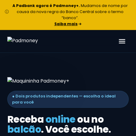
A Padbank agora é Padmoney+.
Mudamos de nome por
ⓘ
causa da nova regra do Banco Central sobre o termo
“banco”.
Saiba mais
● Dois produtos independentes — escolha o ideal
para você
Receba
online
ou no
balcão
. Você escolhe.