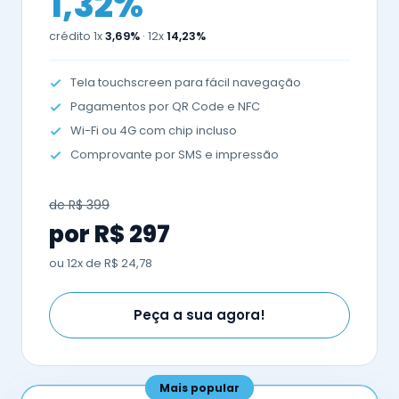
1,32%
crédito 1x
3,69%
· 12x
14,23%
Tela touchscreen para fácil navegação
Pagamentos por QR Code e NFC
Wi-Fi ou 4G com chip incluso
Comprovante por SMS e impressão
de R$ 399
por R$ 297
ou 12x de R$ 24,78
Peça a sua agora!
Mais popular