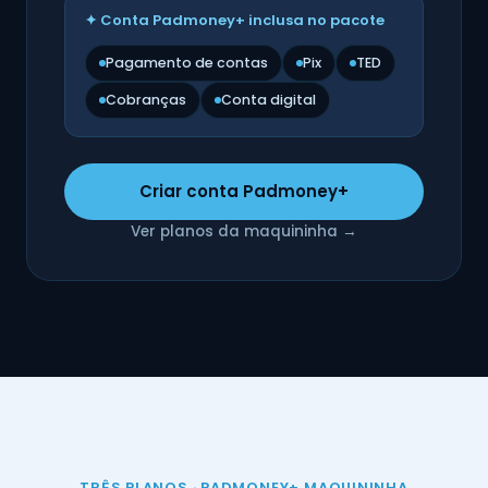
✦ Conta Padmoney+ inclusa no pacote
Pagamento de contas
Pix
TED
Cobranças
Conta digital
Criar conta Padmoney+
Ver planos da maquininha →
TRÊS PLANOS · PADMONEY+ MAQUININHA