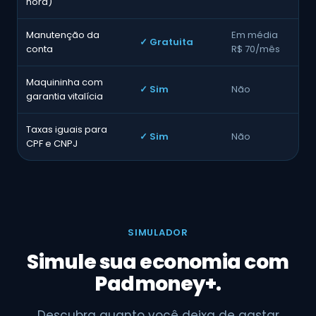
hora)
Manutenção da
Em média
✓ Gratuita
conta
R$ 70/mês
Maquininha com
✓ Sim
Não
garantia vitalícia
Taxas iguais para
✓ Sim
Não
CPF e CNPJ
SIMULADOR
Simule sua economia com
Padmoney+.
Descubra quanto você deixa de gastar