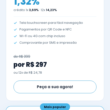
1,32%
crédito 1x
3,69%
· 12x
14,23%
Tela touchscreen para fácil navegação
Pagamentos por QR Code e NFC
Wi-Fi ou 4G com chip incluso
Comprovante por SMS e impressão
de R$ 399
por R$ 297
ou 12x de R$ 24,78
Peça a sua agora!
Mais popular