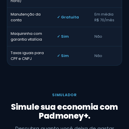
hora)
Manutenção da
Em média
✓ Gratuita
conta
R$ 70/mês
Maquininha com
✓ Sim
Não
garantia vitalícia
Taxas iguais para
✓ Sim
Não
CPF e CNPJ
SIMULADOR
Simule sua economia com
Padmoney+.
Descubra quanto você deixa de gastar