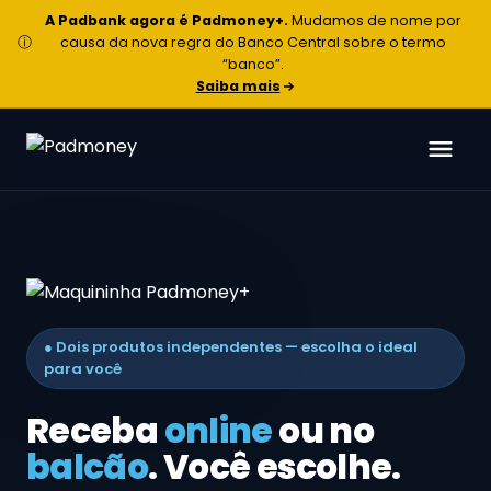
A Padbank agora é Padmoney+.
Mudamos de nome por
ⓘ
causa da nova regra do Banco Central sobre o termo
“banco”.
Saiba mais
● Dois produtos independentes — escolha o ideal
para você
Receba
online
ou no
balcão
. Você escolhe.