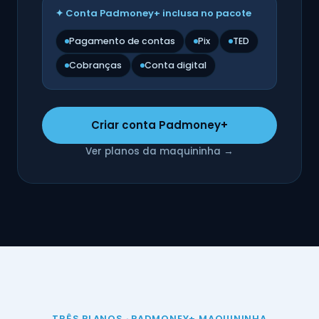
✦ Conta Padmoney+ inclusa no pacote
Pagamento de contas
Pix
TED
Cobranças
Conta digital
Criar conta Padmoney+
Ver planos da maquininha →
TRÊS PLANOS · PADMONEY+ MAQUININHA